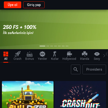
Üye ol
Giriş yap
250 FS + 100%
İlk zaferleriniz için!
All
Crash
Bonus
Yeniler
Kızlar
Hollywood
İrlanda
Sexy
V
Providers