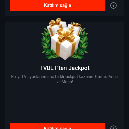
Katılım sağla
TVBET’ten Jackpot
En iyi TV oyunlarında üç farklı jackpot kazanın: Game, Pinco
ve Mega!
Katılım sağla