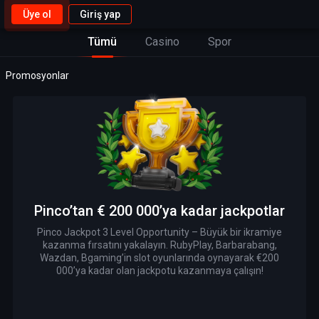
Üye ol
Giriş yap
Tümü
Casino
Spor
Promosyonlar
Pinco’tan € 200 000’ya kadar jackpotlar
Pinco Jackpot 3 Level Opportunity – Büyük bir ikramiye
kazanma fırsatını yakalayın. RubyPlay, Barbarabang,
Wazdan, Bgaming’in slot oyunlarında oynayarak €200
000’ya kadar olan jackpotu kazanmaya çalışın!